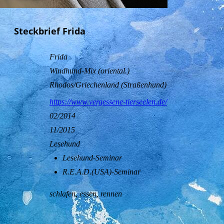
Steckbrief Frida
Frida
Windhund-Mix (oriental.)
Rhodos/Griechenland (Straßenhund)
https://www.vergessene-tierseelen.de/
02/2014
11/2015
Lesehund
Lesehund-Seminar
R.E.A.D.(USA)-Seminar
schlafen, essen, rennen