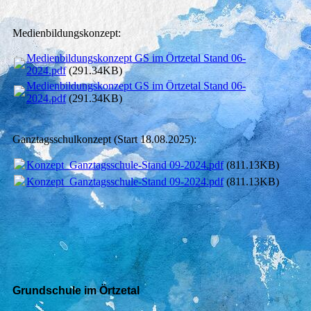
Medienbildungskonzept:
Medienbildungskonzept GS im Örtzetal Stand 06-
2024.pdf
(291.34KB)
Medienbildungskonzept GS im Örtzetal Stand 06-
2024.pdf
(291.34KB)
Ganztagsschulkonzept (Start 18.08.2025):
Konzept_Ganztagsschule-Stand 09-2024.pdf
(811.13KB)
Konzept_Ganztagsschule-Stand 09-2024.pdf
(811.13KB)
Grundschule im Örtzetal