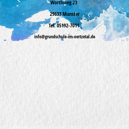
Worthweg 23
29633 Munster
Tel. 05192-7011
info@
grundschule-im-oertzetal.de